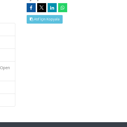
Atıf İçin Kopyala
f Open