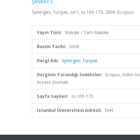
ŞANBAY S.
Synergies Turquie, sa.1, ss.169-173, 2008 (Scopus)
Yayın Türü:
Makale / Tam Makale
Basım Tarihi:
2008
Dergi Adı:
Synergies Turquie
Derginin Tarandığı İndeksler:
Scopus, Index Is
Access Journals
Sayfa Sayıları:
ss.169-173
İstanbul Üniversitesi Adresli:
Evet