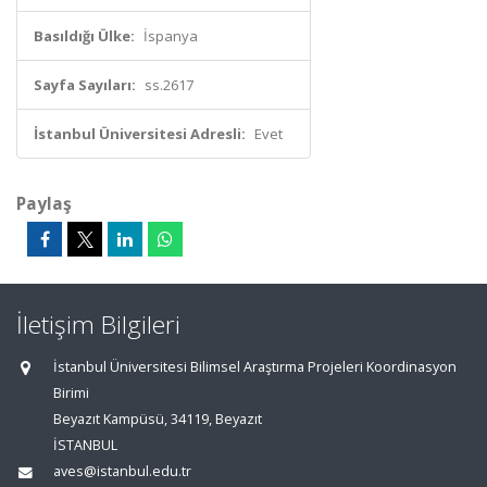
Basıldığı Ülke:
İspanya
Sayfa Sayıları:
ss.2617
İstanbul Üniversitesi Adresli:
Evet
Paylaş
İletişim Bilgileri
İstanbul Üniversitesi Bilimsel Araştırma Projeleri Koordinasyon
Birimi
Beyazıt Kampüsü, 34119, Beyazıt
İSTANBUL
aves@istanbul.edu.tr