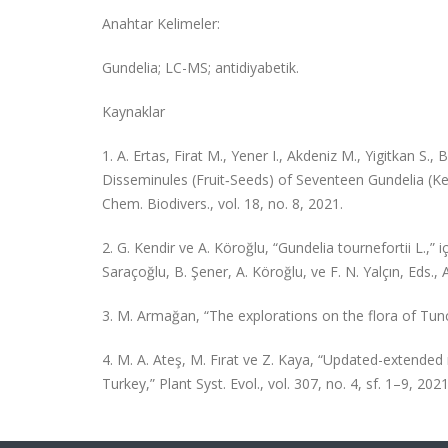
Anahtar Kelimeler:
Gundelia; LC-MS; antidiyabetik.
Kaynaklar
1. A. Ertas, Firat M., Yener I., Akdeniz M., Yigitkan S.,
Disseminules (Fruit‐Seeds) of Seventeen Gundelia (K
Chem. Biodivers., vol. 18, no. 8, 2021.
2. G. Kendir ve A. Köroğlu, “Gundelia tournefortii L.,” i
Saraçoğlu, B. Şener, A. Köroğlu, ve F. N. Yalçın, Eds.,
3. M. Armağan, “The explorations on the flora of Tunceli
4. M. A. Ateş, M. Fırat ve Z. Kaya, “Updated-extende
Turkey,” Plant Syst. Evol., vol. 307, no. 4, sf. 1–9, 2021