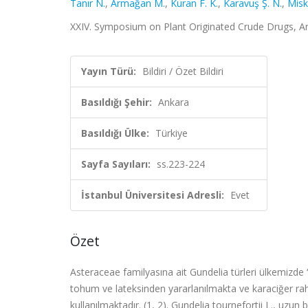
Tanır N.
,
Armağan M.
,
Kuran F. K.
,
Karavuş Ş. N.
,
Misk
XXIV. Symposium on Plant Originated Crude Drugs, Anka
Yayın Türü:
Bildiri / Özet Bildiri
Basıldığı Şehir:
Ankara
Basıldığı Ülke:
Türkiye
Sayfa Sayıları:
ss.223-224
İstanbul Üniversitesi Adresli:
Evet
Özet
Asteraceae familyasına ait Gundelia türleri ülkemizde 
tohum ve lateksinden yararlanılmakta ve karaciğer rahats
kullanılmaktadır. (1, 2). Gundelia tournefortii L., uzun