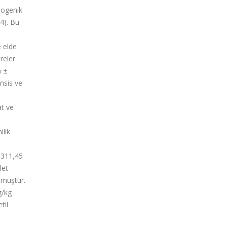
ilogenik
4). Bu
e elde
reler
a ±
nsis ve
at ve
ilik
 311,45
let
lmüştür.
g/kg
til