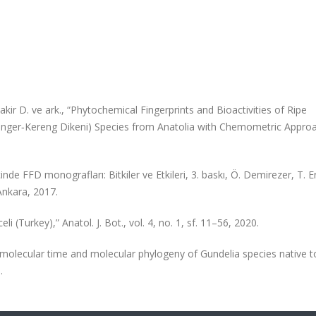
 Bakir D. ve ark., “Phytochemical Fingerprints and Bioactivities of Ripe
enger‐Kereng Dikeni) Species from Anatolia with Chemometric Approa
çinde FFD monografları: Bitkiler ve Etkileri, 3. baskı, Ö. Demirezer, T. Er
 Ankara, 2017.
 (Turkey),” Anatol. J. Bot., vol. 4, no. 1, sf. 11–56, 2020.
d molecular time and molecular phylogeny of Gundelia species native t
.