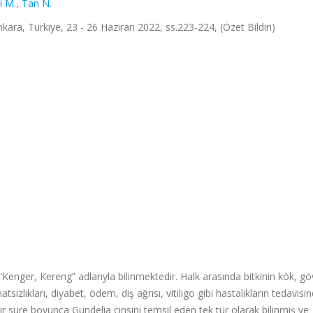
i M.
,
Tan N.
ra, Türkiye, 23 - 26 Haziran 2022, ss.223-224, (Özet Bildiri)
“Kenger, Kereng” adlarıyla bilinmektedir. Halk arasında bitkinin kök, gö
ızlıkları, diyabet, ödem, diş ağrısı, vitiligo gibi hastalıkların tedavisi
 bir süre boyunca Gundelia cinsini temsil eden tek tür olarak bilinmiş ve