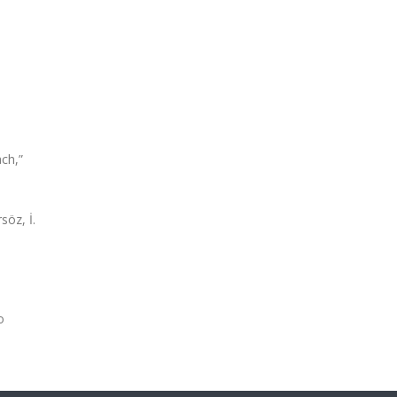
ch,”
söz, İ.
o