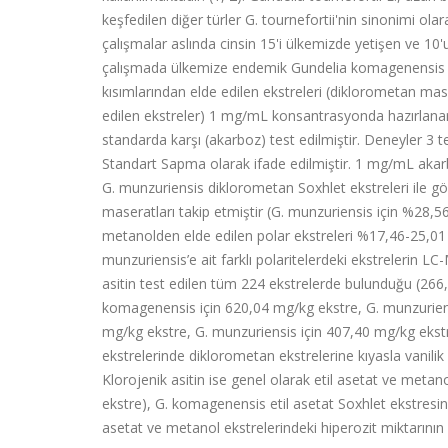
keşfedilen diğer türler G. tournefortii'nin sinonimi ol
çalışmalar aslında cinsin 15'i ülkemizde yetişen ve 10
çalışmada ülkemize endemik Gundelia komagenensis Fır
kısımlarından elde edilen ekstreleri (diklorometan mas
edilen ekstreler) 1 mg/mL konsantrasyonda hazırlanara
standarda karşı (akarboz) test edilmiştir. Deneyler 3 t
Standart Sapma olarak ifade edilmiştir. 1 mg/mL akarb
G. munzuriensis diklorometan Soxhlet ekstreleri ile g
maseratları takip etmiştir (G. munzuriensis için %28,56
metanolden elde edilen polar ekstreleri %17,46-25,01 a
munzuriensis’e ait farklı polaritelerdeki ekstrelerin LC-M
asitin test edilen tüm 224 ekstrelerde bulunduğu (266
komagenensis için 620,04 mg/kg ekstre, G. munzuriens
mg/kg ekstre, G. munzuriensis için 407,40 mg/kg ekstr
ekstrelerinde diklorometan ekstrelerine kıyasla vanili
Klorojenik asitin ise genel olarak etil asetat ve meta
ekstre), G. komagenensis etil asetat Soxhlet ekstresind
asetat ve metanol ekstrelerindeki hiperozit miktarının