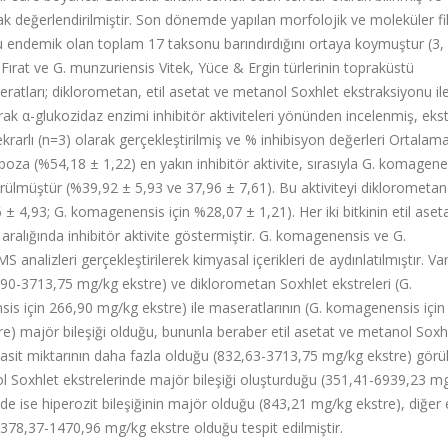
arak değerlendirilmiştir. Son dönemde yapılan morfolojik ve moleküler f
'u endemik olan toplam 17 taksonu barındırdığını ortaya koymuştur (3, 
at ve G. munzuriensis Vitek, Yüce & Ergin türlerinin topraküstü
eratları; diklorometan, etil asetat ve metanol Soxhlet ekstraksiyonu il
k α-glukozidaz enzimi inhibitör aktiviteleri yönünden incelenmiş, ekst
ekrarlı (n=3) olarak gerçekleştirilmiş ve % inhibisyon değerleri Ortalam
oza (%54,18 ± 1,22) en yakın inhibitör aktivite, sırasıyla G. komagene
örülmüştür (%39,92 ± 5,93 ve 37,96 ± 7,61). Bu aktiviteyi diklorometan
 ± 4,93; G. komagenensis için %28,07 ± 1,21). Her iki bitkinin etil aset
ralığında inhibitör aktivite göstermiştir. G. komagenensis ve G.
S analizleri gerçekleştirilerek kimyasal içerikleri de aydınlatılmıştır. Van
,90-3713,75 mg/kg ekstre) ve diklorometan Soxhlet ekstreleri (G.
is için 266,90 mg/kg ekstre) ile maseratlarının (G. komagenensis için
e) majör bileşiği olduğu, bununla beraber etil asetat ve metanol Soxh
k asit miktarının daha fazla olduğu (832,63-3713,75 mg/kg ekstre) görü
nol Soxhlet ekstrelerinde majör bileşiği oluşturduğu (351,41-6939,23 m
e ise hiperozit bileşiğinin majör olduğu (843,21 mg/kg ekstre), diğer e
 378,37-1470,96 mg/kg ekstre olduğu tespit edilmiştir.