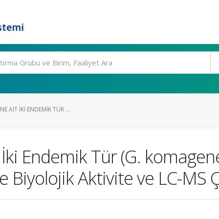
stemi
E AIT İKI ENDEMIK TÜR ...
t İki Endemik Tür (G. komagen
 Biyolojik Aktivite ve LC-MS Ç