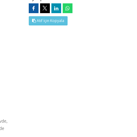
Atıf İçin Kopyala
vde,
nde