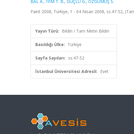
BAL A.
,
İYİM T. B.
,
GÜÇLÜ G.
,
ÖZGÜMÜŞ S.
Paint 2008, Türkiye, 1 - 04 Nisan 2008, ss.47-52, (Tam
Yayın Türü:
Bildiri / Tam Metin Bildiri
Basıldığı Ülke:
Türkiye
Sayfa Sayıları:
ss.47-52
İstanbul Üniversitesi Adresli:
Evet