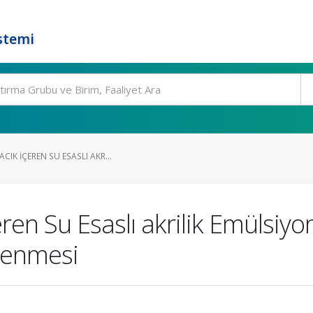
stemi
CIK İÇEREN SU ESASLI AKR...
ren Su Esaslı akrilik Emülsiyo
elenmesi