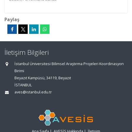
Paylaş
İletişim Bilgileri
İstanbul Üniversitesi Bilimsel Araştırma Projeleri Koordinasyon
Birimi
Beyazıt Kampüsü, 34119, Beyazıt
İSTANBUL
aves@istanbul.edu.tr
Ana Sayfa
|
AVESİS Hakkında
|
İletişim