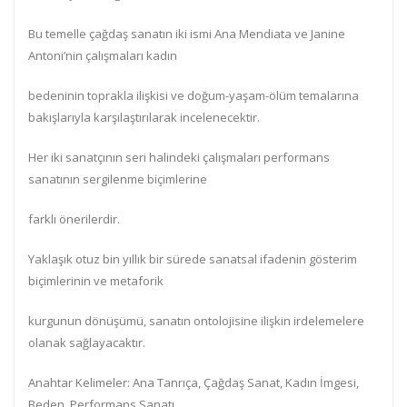
Bu temelle çağdaş sanatın iki ismi Ana Mendiata ve Janine
Antoni’nin çalışmaları kadın
bedeninin toprakla ilişkisi ve doğum-yaşam-ölüm temalarına
bakışlarıyla karşılaştırılarak incelenecektir.
Her iki sanatçının seri halindeki çalışmaları performans
sanatının sergilenme biçimlerine
farklı önerilerdir.
Yaklaşık otuz bin yıllık bir sürede sanatsal ifadenin gösterim
biçimlerinin ve metaforik
kurgunun dönüşümü, sanatın ontolojisine ilişkin irdelemelere
olanak sağlayacaktır.
Anahtar Kelimeler: Ana Tanrıça, Çağdaş Sanat, Kadın İmgesi,
Beden, Performans Sanatı