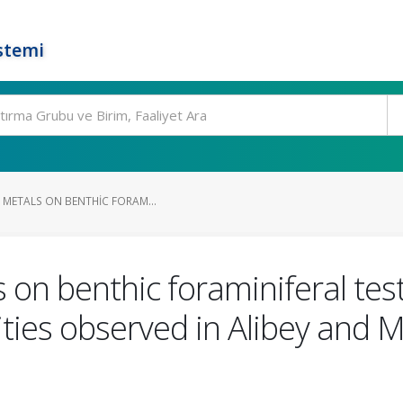
stemi
 METALS ON BENTHIC FORAM...
s on benthic foraminiferal te
ties observed in Alibey and 