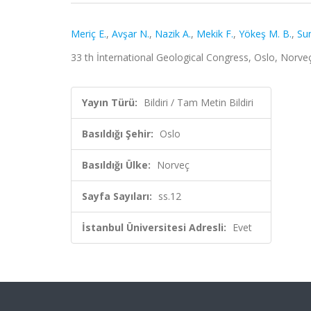
Meriç E.
,
Avşar N.
,
Nazik A.
,
Mekik F.
,
Yökeş M. B.
,
Sun
33 th İnternational Geological Congress, Oslo, Norveç
Yayın Türü:
Bildiri / Tam Metin Bildiri
Basıldığı Şehir:
Oslo
Basıldığı Ülke:
Norveç
Sayfa Sayıları:
ss.12
İstanbul Üniversitesi Adresli:
Evet