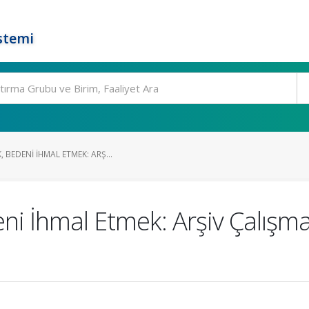
stemi
 BEDENI İHMAL ETMEK: ARŞ...
i İhmal Etmek: Arşiv Çalışma 