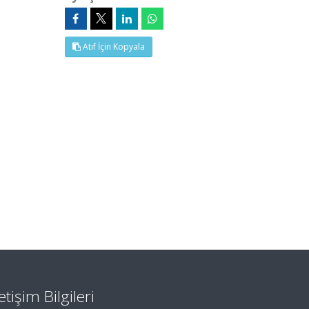
Atıf İçin Kopyala
letişim Bilgileri