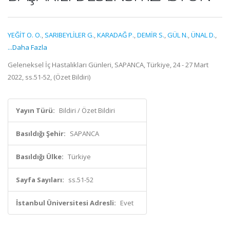
YEĞİT O. O.
,
SARIBEYLİLER G.
,
KARADAĞ P.
,
DEMİR S.
,
GÜL N.
,
ÜNAL D.
,
...Daha Fazla
Geleneksel İç Hastalıkları Günleri, SAPANCA, Türkiye, 24 - 27 Mart
2022, ss.51-52, (Özet Bildiri)
Yayın Türü:
Bildiri / Özet Bildiri
Basıldığı Şehir:
SAPANCA
Basıldığı Ülke:
Türkiye
Sayfa Sayıları:
ss.51-52
İstanbul Üniversitesi Adresli:
Evet