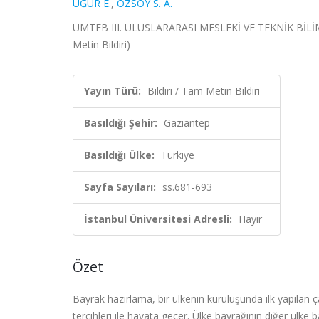
UĞUR E.
,
ÖZSOY S. A.
UMTEB III. ULUSLARARASI MESLEKİ VE TEKNİK BİLİML
Metin Bildiri)
Yayın Türü:
Bildiri / Tam Metin Bildiri
Basıldığı Şehir:
Gaziantep
Basıldığı Ülke:
Türkiye
Sayfa Sayıları:
ss.681-693
İstanbul Üniversitesi Adresli:
Hayır
Özet
Bayrak hazırlama, bir ülkenin kuruluşunda ilk yapılan ç
tercihleri ile hayata geçer. Ülke bayrağının diğer ülke 