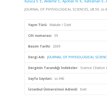
Kuruca S. E.
,
Akdemir S.
,
Apohan N. K.
,
Kahraman V.
,
JOURNAL OF PHYSIOLOGICAL SCIENCES, cilt.59, ss.4
Yayın Türü:
Makale / Özet
Cilt numarası:
59
Basım Tarihi:
2009
Dergi Adı:
JOURNAL OF PHYSIOLOGICAL SCIENC
Derginin Tarandığı İndeksler:
Science Citation
Sayfa Sayıları:
ss.440
İstanbul Üniversitesi Adresli:
Evet