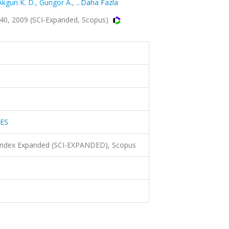
Akgun K. D.
,
Gungor A.
,
...Daha Fazla
40, 2009 (SCI-Expanded, Scopus)
ES
 Index Expanded (SCI-EXPANDED), Scopus