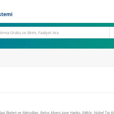
stemi
davi İlkeleri ve Metodları, Betys Myers,June Hanks, Editör, Nobel Tıp Ki