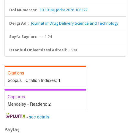
Doi Numarası:
10.1016/j.jddst.2026.108372
Dergi Adı:
Journal of Drug Delivery Science and Technology
Sayfa Sayıları:
ss.1-24
İstanbul Üniversitesi Adresli:
Evet
Citations
Scopus - Citation Indexes:
1
Captures
Mendeley - Readers:
2
-
see details
Paylaş