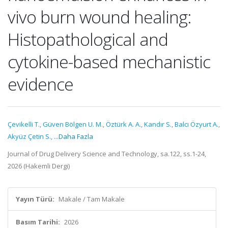
vivo burn wound healing:
Histopathological and
cytokine-based mechanistic
evidence
Çevikelli T.
,
Güven Bölgen U. M.
,
Öztürk A. A.
,
Kandır S.
,
Balcı Özyurt A.
,
Akyüz Çetin S.
,
...Daha Fazla
Journal of Drug Delivery Science and Technology, sa.122, ss.1-24,
2026 (Hakemli Dergi)
Yayın Türü:
Makale / Tam Makale
Basım Tarihi:
2026