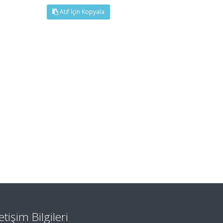
Atıf İçin Kopyala
letişim Bilgileri