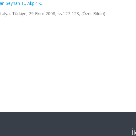
an Seyhan T.
,
Akpir K.
alya, Türkiye, 29 Ekim 2008, ss.127-128, (Özet Bildiri)
İ