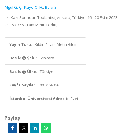
Algül G. Ç.
,
Kayci O. H.
,
Balcı S.
44. Kazı Sonuçları Toplantısı, Ankara, Türkiye, 16 - 20 Ekim 2023,
ss.359-366, (Tam Metin Bildiri)
Yayın Türü:
Bildiri / Tam Metin Bildiri
Basıldığı Şehir:
Ankara
Basıldığı Ülke:
Türkiye
Sayfa Sayıları:
ss.359-366
İstanbul Üniversitesi Adresli:
Evet
Paylaş