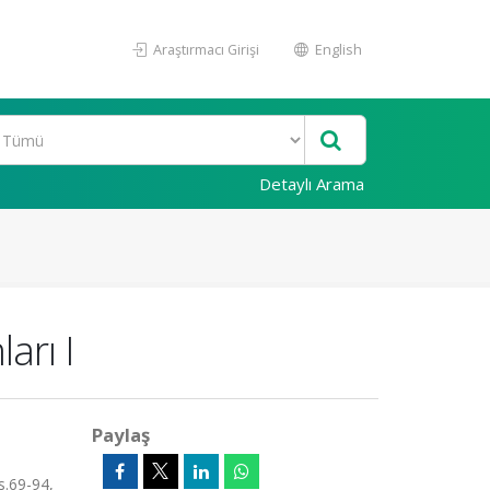
Araştırmacı Girişi
English
Detaylı Arama
arı I
Paylaş
s.69-94,