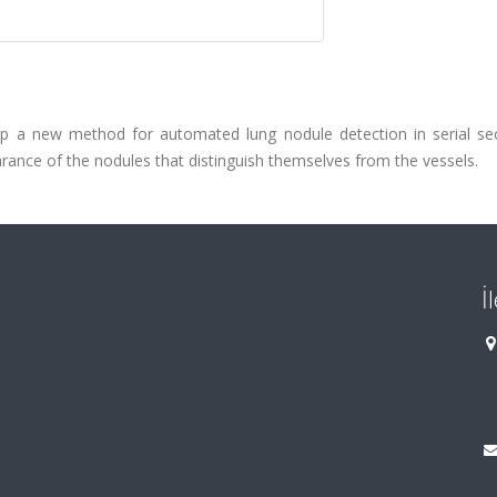
op a new method for automated lung nodule detection in serial se
arance of the nodules that distinguish themselves from the vessels.
İ