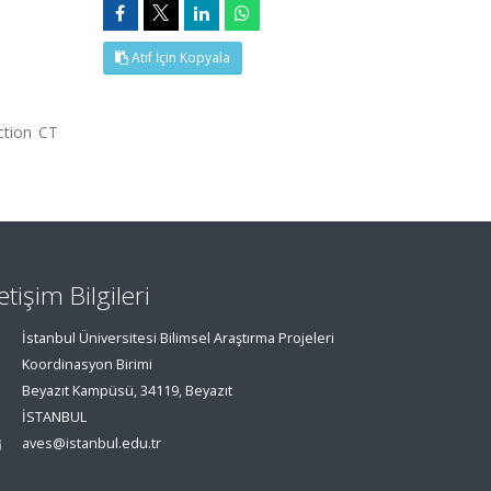
Atıf İçin Kopyala
ction CT
letişim Bilgileri
İstanbul Üniversitesi Bilimsel Araştırma Projeleri
Koordinasyon Birimi
Beyazıt Kampüsü, 34119, Beyazıt
İSTANBUL
aves@istanbul.edu.tr