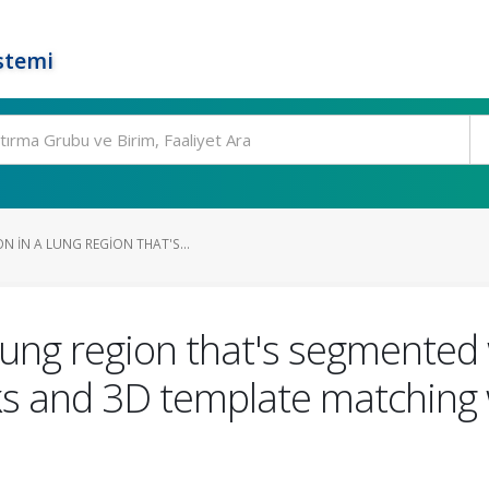
stemi
 IN A LUNG REGION THAT'S...
lung region that's segmented 
ks and 3D template matching 