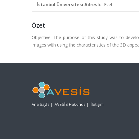
İstanbul Üniversitesi Adresli:
Evet
Özet
Objective: The purpose of this study was to devel
images with using the characteristics of the 3D appe
Ana Sayfa
|
AVESİS Hakkında
|
İletişim