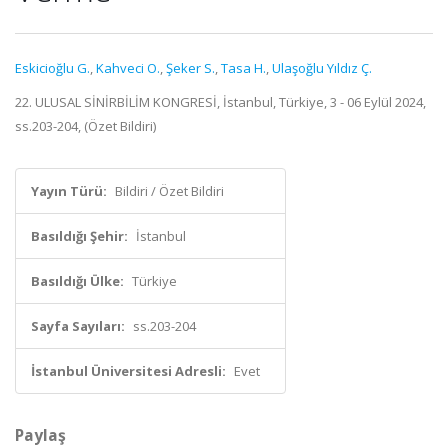
Eskicioğlu G.
,
Kahveci O.
,
Şeker S.
,
Tasa H.
,
Ulaşoğlu Yıldız Ç.
22. ULUSAL SİNİRBİLİM KONGRESİ, İstanbul, Türkiye, 3 - 06 Eylül 2024,
ss.203-204, (Özet Bildiri)
Yayın Türü:
Bildiri / Özet Bildiri
Basıldığı Şehir:
İstanbul
Basıldığı Ülke:
Türkiye
Sayfa Sayıları:
ss.203-204
İstanbul Üniversitesi Adresli:
Evet
Paylaş