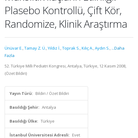
Plasebo Kontrollü, Çift Kör,
Randomize, Klinik Araştırma
Ünüvar E.
,
Tamay Z. Ü.
,
Yıldız İ.
,
Toprak S.
,
Kılıç A.
,
Aydın S.
,
...Daha
Fazla
52. Türkiye Milli Pediatri Kongresi, Antalya, Türkiye, 12 Kasım 2008,
(Özet Bildiri)
Yayın Türü:
Bildiri / Özet Bildiri
Basıldığı Şehir:
Antalya
Basıldığı Ülke:
Türkiye
İstanbul Üniversitesi Adresli:
Evet