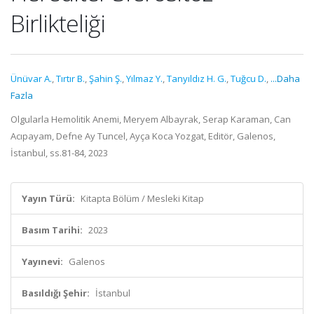
Birlikteliği
Ünüvar A.
,
Tırtır B.
,
Şahin Ş.
,
Yılmaz Y.
,
Tanyıldız H. G.
,
Tuğcu D.
,
...Daha
Fazla
Olgularla Hemolitik Anemi, Meryem Albayrak, Serap Karaman, Can
Acıpayam, Defne Ay Tuncel, Ayça Koca Yozgat, Editör, Galenos,
İstanbul, ss.81-84, 2023
Yayın Türü:
Kitapta Bölüm / Mesleki Kitap
Basım Tarihi:
2023
Yayınevi:
Galenos
Basıldığı Şehir:
İstanbul