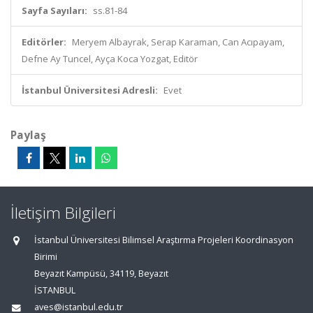
Sayfa Sayıları:
ss.81-84
Editörler:
Meryem Albayrak, Serap Karaman, Can Acıpayam,
Defne Ay Tuncel, Ayça Koca Yozgat, Editör
İstanbul Üniversitesi Adresli:
Evet
Paylaş
İletişim Bilgileri
İstanbul Üniversitesi Bilimsel Araştırma Projeleri Koordinasyon
Birimi
Beyazıt Kampüsü, 34119, Beyazıt
İSTANBUL
aves@istanbul.edu.tr