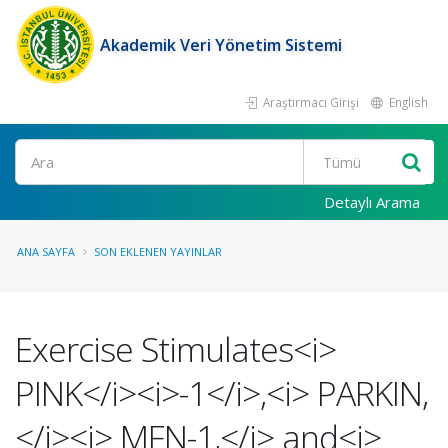
Akademik Veri Yönetim Sistemi
Araştırmacı Girişi
English
Ara
Detaylı Arama
ANA SAYFA
SON EKLENEN YAYINLAR
Exercise Stimulates<i>
PINK</i><i>-1</i>,<i> PARKIN,
</i><i> MFN-1,</i> and<i>