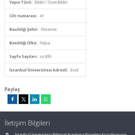
Yayın Türü:
Bildiri / Özet Bildiri
Cilt numarası:
41
Basıldığı Şehir:
Florence
Basıldığı Ülke:
İtalya
Sayfa Sayıları:
ss.835
İstanbul Üniversitesi Adresli:
Evet
Paylaş
İletişim Bilgileri
İstanbul Üniversitesi Bilimsel Araştırma Projeleri Koordinasyon