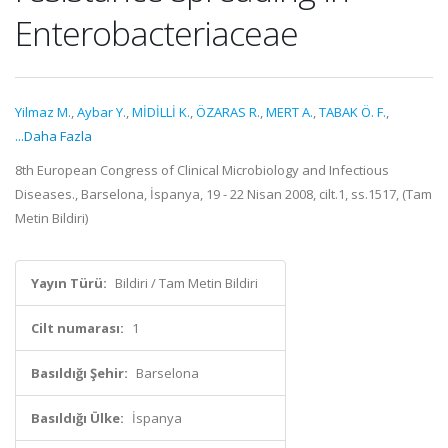
Enterobacteriaceae
Yilmaz M.
,
Aybar Y.
,
MİDİLLİ K.
,
ÖZARAS R.
,
MERT A.
,
TABAK Ö. F.
,
...Daha Fazla
8th European Congress of Clinical Microbiology and Infectious
Diseases., Barselona, İspanya, 19 - 22 Nisan 2008, cilt.1, ss.1517, (Tam
Metin Bildiri)
Yayın Türü:
Bildiri / Tam Metin Bildiri
Cilt numarası:
1
Basıldığı Şehir:
Barselona
Basıldığı Ülke:
İspanya