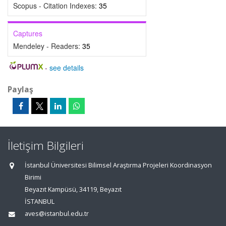
Scopus - Citation Indexes:
35
Captures
Mendeley - Readers:
35
-
see details
Paylaş
İletişim Bilgileri
İstanbul Üniversitesi Bilimsel Araştırma Projeleri Koordinasyon
Birimi
Beyazıt Kampüsü, 34119, Beyazıt
İSTANBUL
aves@istanbul.edu.tr