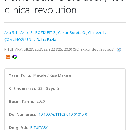
clinical revolution
Asa S. L.
,
Asioli S.
,
BOZKURT S.
,
Casar-Borota O.
,
Chinezu L.
,
ÇOMUNOĞLU N.
,
...Daha Fazla
PITUITARY, cilt.23, sa.3, ss.322-325, 2020 (SCI-Expanded, Scopus)
Yayın Türü:
Makale / Kısa Makale
Cilt numarası:
23
Sayı:
3
Basım Tarihi:
2020
Doi Numarası:
10.1007/s11102-019-01015-0
Dergi Adı:
PITUITARY