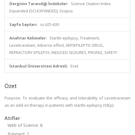
Derginin Tarandığı İndeksler:
Science Citation Index
Expanded (SCI-EXPANDED), Scopus
Sayfa Sayıları:
ss.625-630
Anahtar Kelimeler:
Startle epilepsy, Treatment,
Levetiracetam, Adverse effect, ANTIEPILEPTIC DRUG,
REFRACTORY EPILEPSY, INDUCED SEIZURES, PROFILE, SAFETY
İstanbul Üniversitesi Adresli:
Evet
Özet
Purpose: To evaluate the efficacy and tolerability of Levetiracetam
as an add-on therapy in patients with startle epilepsy (StEp).
Atıflar
Web of Science: 8
Pubmed: 2