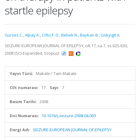
startle epilepsy
Gurses C.
,
Alpay K.
,
Ciftci F. D.
,
Bebek N.
,
Baykan B.
,
Gokyigit A.
SEIZURE-EUROPEAN JOURNAL OF EPILEPSY, cilt.17, sa.7, ss.625-630,
2008 (SCI-Expanded, Scopus)
Yayın Türü:
Makale / Tam Makale
Cilt numarası:
17
Sayı:
7
Basım Tarihi:
2008
Doi Numarası:
10.1016/j.seizure.2008.04.003
Dergi Adı:
SEIZURE-EUROPEAN JOURNAL OF EPILEPSY