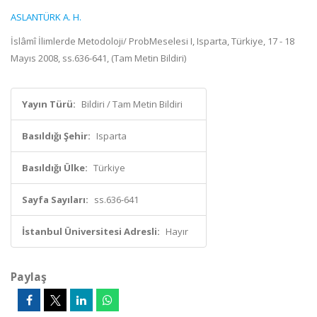
ASLANTÜRK A. H.
İslâmî İlimlerde Metodoloji/ ProbMeselesi I, Isparta, Türkiye, 17 - 18
Mayıs 2008, ss.636-641, (Tam Metin Bildiri)
Yayın Türü:
Bildiri / Tam Metin Bildiri
Basıldığı Şehir:
Isparta
Basıldığı Ülke:
Türkiye
Sayfa Sayıları:
ss.636-641
İstanbul Üniversitesi Adresli:
Hayır
Paylaş