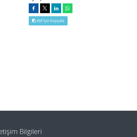
Atıf İçin Kopyala
letişim Bilgileri