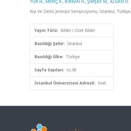
TUR H.
,
MERİÇ E.
,
BİRKAN H.
,
ŞİMŞEK M.
,
ALGAN O.
Kıyı Ve Deniz Jeolojisi Sempozyumu, İstanbul, Türkiye, 
Yayın Türü:
Bildiri / Özet Bildiri
Basıldığı Şehir:
İstanbul
Basıldığı Ülke:
Türkiye
Sayfa Sayıları:
ss.38
İstanbul Üniversitesi Adresli:
Evet