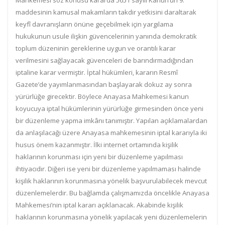
Mahkemesi söz konusu kararda 5651 sayılı Kanun’un 9.
maddesinin kamusal makamların takdir yetkisini daraltarak
keyfî davranışların önüne geçebilmek için yargılama
hukukunun usule ilişkin güvencelerinin yanında demokratik
toplum düzeninin gereklerine uygun ve orantılı karar
verilmesini sağlayacak güvenceleri de barındırmadığından
iptaline karar vermiştir. İptal hükümleri, kararın Resmî
Gazete’de yayımlanmasından başlayarak dokuz ay sonra
yürürlüğe girecektir. Böylece Anayasa Mahkemesi kanun
koyucuya iptal hükümlerinin yürürlüğe girmesinden önce yeni
bir düzenleme yapma imkânı tanımıştır. Yapılan açıklamalardan
da anlaşılacağı üzere Anayasa mahkemesinin iptal kararıyla iki
husus önem kazanmıştır. İlki internet ortamında kişilik
haklarının korunması için yeni bir düzenleme yapılması
ihtiyacıdır. Diğeri ise yeni bir düzenleme yapılmaması halinde
kişilik haklarının korunmasına yönelik başvurulabilecek mevcut
düzenlemelerdir. Bu bağlamda çalışmamızda öncelikle Anayasa
Mahkemesi’nin iptal kararı açıklanacak. Akabinde kişilik
haklarının korunmasına yönelik yapılacak yeni düzenlemelerin