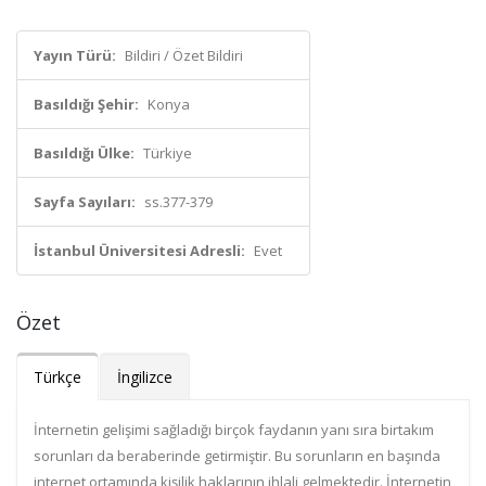
Yayın Türü:
Bildiri / Özet Bildiri
Basıldığı Şehir:
Konya
Basıldığı Ülke:
Türkiye
Sayfa Sayıları:
ss.377-379
İstanbul Üniversitesi Adresli:
Evet
Özet
Türkçe
İngilizce
İnternetin gelişimi sağladığı birçok faydanın yanı sıra birtakım
sorunları da beraberinde getirmiştir. Bu sorunların en başında
internet ortamında kişilik haklarının ihlali gelmektedir. İnternetin