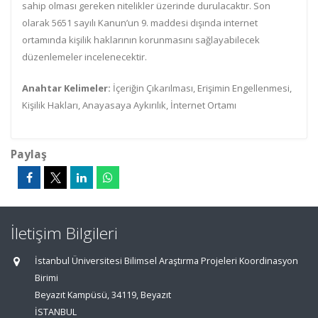
sahip olması gereken nitelikler üzerinde durulacaktır. Son
olarak 5651 sayılı Kanun’un 9. maddesi dışında internet
ortamında kişilik haklarının korunmasını sağlayabilecek
düzenlemeler incelenecektir.
Anahtar Kelimeler:
İçeriğin Çıkarılması, Erişimin Engellenmesi,
Kişilik Hakları, Anayasaya Aykırılık, İnternet Ortamı
Paylaş
İletişim Bilgileri
İstanbul Üniversitesi Bilimsel Araştırma Projeleri Koordinasyon
Birimi
Beyazıt Kampüsü, 34119, Beyazıt
İSTANBUL