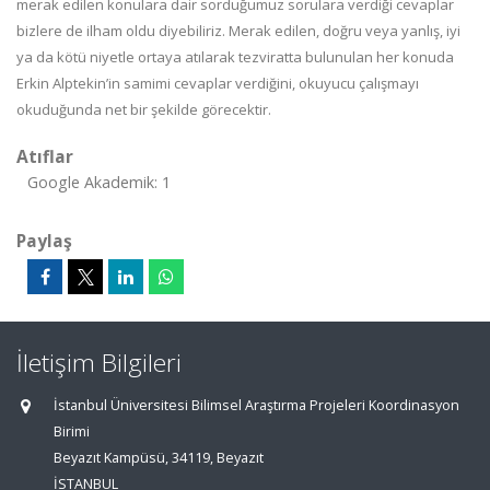
merak edilen konulara dair sorduğumuz sorulara verdiği cevaplar
bizlere de ilham oldu diyebiliriz. Merak edilen, doğru veya yanlış, iyi
ya da kötü niyetle ortaya atılarak tezviratta bulunulan her konuda
Erkin Alptekin’in samimi cevaplar verdiğini, okuyucu çalışmayı
okuduğunda net bir şekilde görecektir.
Atıflar
Google Akademik: 1
Paylaş
İletişim Bilgileri
İstanbul Üniversitesi Bilimsel Araştırma Projeleri Koordinasyon
Birimi
Beyazıt Kampüsü, 34119, Beyazıt
İSTANBUL