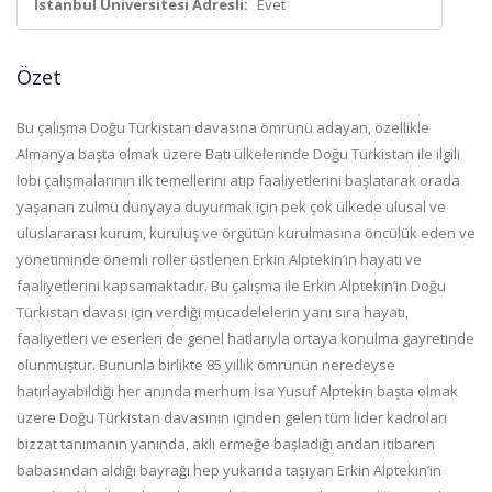
İstanbul Üniversitesi Adresli:
Evet
Özet
Bu çalışma Doğu Türkistan davasına ömrünü adayan, özellikle
Almanya başta olmak üzere Batı ülkelerinde Doğu Türkistan ile ilgili
lobi çalışmalarının ilk temellerini atıp faaliyetlerini başlatarak orada
yaşanan zulmü dünyaya duyurmak için pek çok ülkede ulusal ve
uluslararası kurum, kuruluş ve örgütün kurulmasına öncülük eden ve
yönetiminde önemli roller üstlenen Erkin Alptekin’in hayatı ve
faaliyetlerini kapsamaktadır. Bu çalışma ile Erkin Alptekin’in Doğu
Türkistan davası için verdiği mücadelelerin yanı sıra hayatı,
faaliyetleri ve eserleri de genel hatlarıyla ortaya konulma gayretinde
olunmuştur. Bununla birlikte 85 yıllık ömrünün neredeyse
hatırlayabildiği her anında merhum İsa Yusuf Alptekin başta olmak
üzere Doğu Türkistan davasının içinden gelen tüm lider kadroları
bizzat tanımanın yanında, aklı ermeğe başladığı andan itibaren
babasından aldığı bayrağı hep yukarıda taşıyan Erkin Alptekin’in