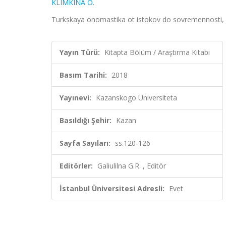
KLIMKINA O.
Turkskaya onomastika ot istokov do sovremennosti, Ga
Yayın Türü:
Kitapta Bölüm / Araştırma Kitabı
Basım Tarihi:
2018
Yayınevi:
Kazanskogo Universiteta
Basıldığı Şehir:
Kazan
Sayfa Sayıları:
ss.120-126
Editörler:
Galiulilna G.R. , Editör
İstanbul Üniversitesi Adresli:
Evet