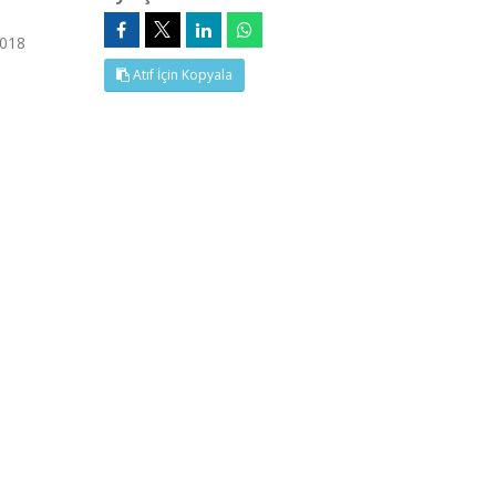
2018
Atıf İçin Kopyala