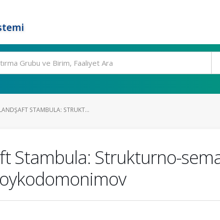
stemi
LANDŞAFT STAMBULA: STRUKT...
ft Stambula: Strukturno-sema
h oykodomonimov