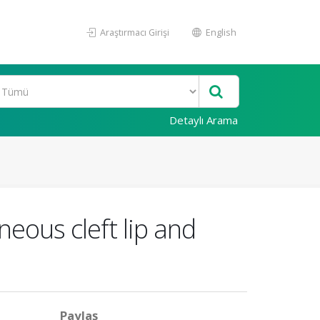
Araştırmacı Girişi
English
Detaylı Arama
eous cleft lip and
Paylaş