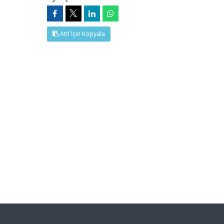
Atıf İçin Kopyala