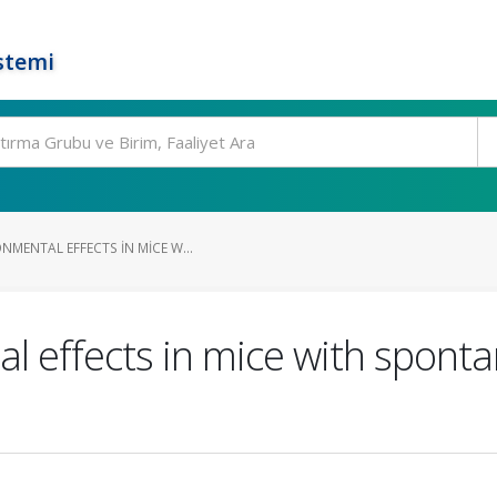
stemi
MENTAL EFFECTS IN MICE W...
 effects in mice with spontan