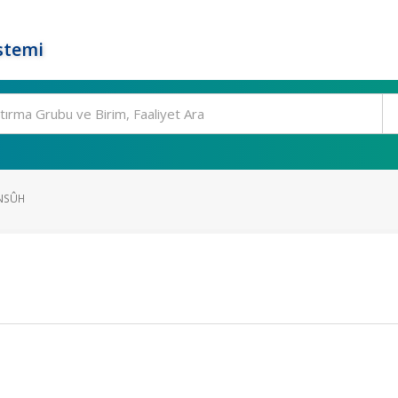
stemi
ENSÛH