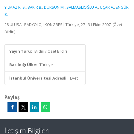
YILMAZ R. S.
,
BAKIR B.
,
DURSUN M.
,
SALMASLIOĞLU A.
,
UÇAR A.
,
ENGÜR
B.
28.ULUSAL RADYOLOJİ KONGRESİ, Türkiye, 27 - 31 Ekim 2007, (Özet
Bildiri)
Yayın Türü:
Bildiri / Özet Bildiri
Basıldığı Ülke:
Türkiye
İstanbul Üniversitesi Adresli:
Evet
Paylaş
İletişim Bilgileri