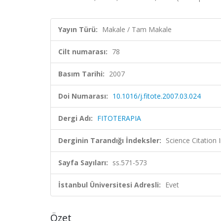
Yayın Türü:
Makale / Tam Makale
Cilt numarası:
78
Basım Tarihi:
2007
Doi Numarası:
10.1016/j.fitote.2007.03.024
Dergi Adı:
FITOTERAPIA
Derginin Tarandığı İndeksler:
Science Citation
Sayfa Sayıları:
ss.571-573
İstanbul Üniversitesi Adresli:
Evet
Özet