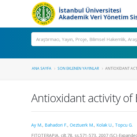
İstanbul Üniversitesi
Akademik Veri Yönetim Si
Ara
ANA SAYFA
SON EKLENEN YAYINLAR
ANTIOXIDANT ACT
Antioxidant activity of
Ay M.
,
Bahadori F.
,
Oeztuerk M.
,
Kolak U.
,
Topcu G.
FITOTERAPIA, cilt.78, ss.571-573, 2007 (SCI-Expande