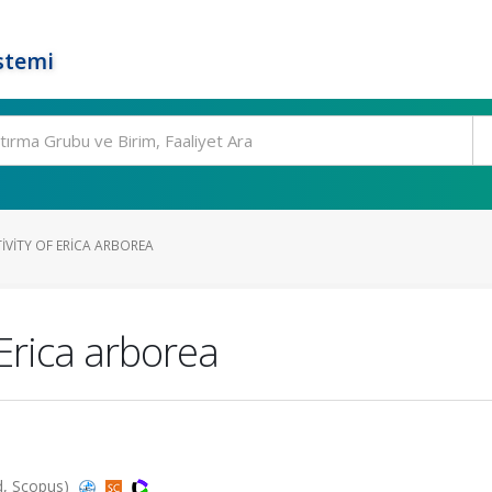
stemi
IVITY OF ERICA ARBOREA
 Erica arborea
d, Scopus)