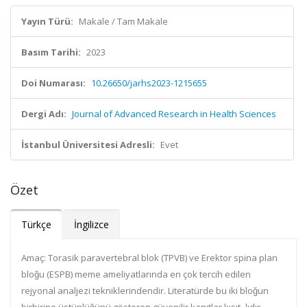
Yayın Türü:
Makale / Tam Makale
Basım Tarihi:
2023
Doi Numarası:
10.26650/jarhs2023-1215655
Dergi Adı:
Journal of Advanced Research in Health Sciences
İstanbul Üniversitesi Adresli:
Evet
Özet
Türkçe
İngilizce
Amaç:
Torasik paravertebral blok (TPVB) ve Erektor spina plan
bloğu (ESPB) meme ameliyatlarında en çok tercih edilen
rejyonal analjezi tekniklerindendir. Literatürde bu iki bloğun