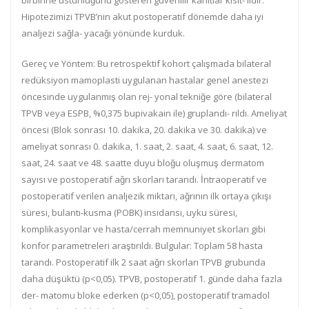
birbirine üstünlüğünü gösteren güvenilir kanıtlar kısıt- lıdır.
Hipotezimizi TPVB’nin akut postoperatif dönemde daha iyi
analjezi sağla- yacağı yönünde kurduk.
Gereç ve Yöntem:
Bu retrospektif kohort çalışmada bilateral
redüksiyon mamoplasti uygulanan hastalar genel anestezi
öncesinde uygulanmış olan rej- yonal tekniğe göre (bilateral
TPVB veya ESPB, %0,375 bupivakain ile) gruplandı- rıldı. Ameliyat
öncesi (Blok sonrası 10. dakika, 20. dakika ve 30. dakika) ve
ameliyat sonrası 0. dakika, 1. saat, 2. saat, 4. saat, 6. saat, 12.
saat, 24. saat ve 48. saatte duyu bloğu oluşmuş dermatom
sayısı ve postoperatif ağrı skorları tarandı. İntraoperatif ve
postoperatif verilen analjezik miktarı, ağrının ilk ortaya çıkışı
süresi, bulantı-kusma (POBK) insidansı, uyku süresi,
komplikasyonlar ve hasta/cerrah memnuniyet skorları gibi
konfor parametreleri araştırıldı.
Bulgular:
Toplam 58 hasta
tarandı. Postoperatif ilk 2 saat ağrı skorları TPVB grubunda
daha düşüktü (p<0,05). TPVB, postoperatif 1. günde daha fazla
der- matomu bloke ederken (p<0,05), postoperatif tramadol