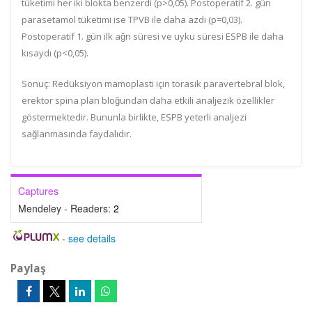
tüketimi her iki blokta benzerdi (p>0,05). Postoperatif 2. gün
parasetamol tüketimi ise TPVB ile daha azdı (p=0,03).
Postoperatif 1. gün ilk ağrı süresi ve uyku süresi ESPB ile daha
kısaydı (p<0,05).
Sonuç:
Redüksiyon mamoplasti için torasik paravertebral blok,
erektor spina plan bloğundan daha etkili analjezik özellikler
göstermektedir. Bununla birlikte, ESPB yeterli analjezi
sağlanmasında faydalıdır.
Captures
Mendeley - Readers:
2
-
see details
Paylaş