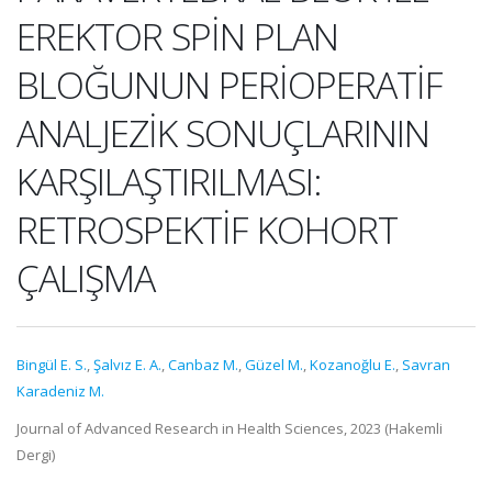
EREKTOR SPİN PLAN
BLOĞUNUN PERİOPERATİF
ANALJEZİK SONUÇLARININ
KARŞILAŞTIRILMASI:
RETROSPEKTİF KOHORT
ÇALIŞMA
Bingül E. S.
,
Şalvız E. A.
,
Canbaz M.
,
Güzel M.
,
Kozanoğlu E.
,
Savran
Karadeniz M.
Journal of Advanced Research in Health Sciences, 2023 (Hakemli
Dergi)