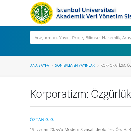
İstanbul Üniversitesi
Akademik Veri Yönetim Si
Ara
ANA SAYFA
SON EKLENEN YAYINLAR
KORPORATIZM: ÖZ
Korporatizm: Özgürlük
ÖZTAN G. G.
19. yy’dan 20. yy’a Modern Siyasal İdeolojiler, Örs H. B.