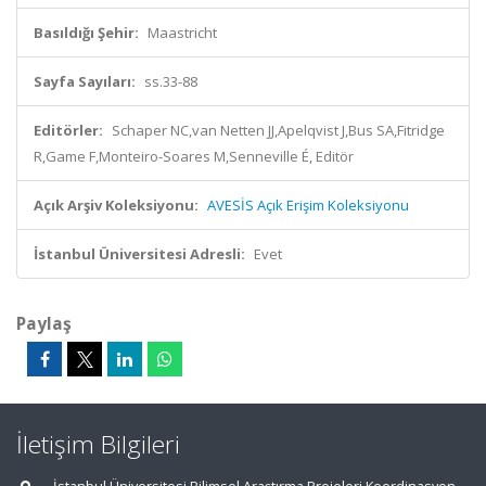
Basıldığı Şehir:
Maastricht
Sayfa Sayıları:
ss.33-88
Editörler:
Schaper NC,van Netten JJ,Apelqvist J,Bus SA,Fitridge
R,Game F,Monteiro-Soares M,Senneville É, Editör
Açık Arşiv Koleksiyonu:
AVESİS Açık Erişim Koleksiyonu
İstanbul Üniversitesi Adresli:
Evet
Paylaş
İletişim Bilgileri