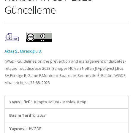
Güncelleme
Aktaş Ş.
,
Mirasoğlu B.
IWGDF Guidelines on the prevention and management of diabetes-
related foot disease 2023, Schaper NC,van Netten JJ,Apelqvist J,Bus
SA,Fitridge R,Game F,Monteiro-Soares M,Senneville É, Editör, IWGDF,
Maastricht, ss.33-88, 2023
Yayın Türü:
Kitapta Bölüm / Mesleki Kitap
Basım Tarihi:
2023
Yayınevi:
IWGDF