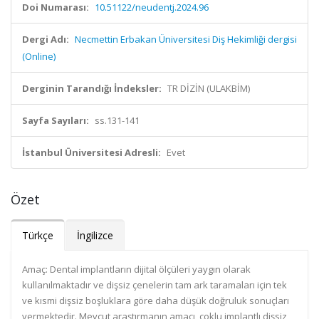
Doi Numarası:
10.51122/neudentj.2024.96
Dergi Adı:
Necmettin Erbakan Üniversitesi Diş Hekimliği dergisi
(Online)
Derginin Tarandığı İndeksler:
TR DİZİN (ULAKBİM)
Sayfa Sayıları:
ss.131-141
İstanbul Üniversitesi Adresli:
Evet
Özet
Türkçe
İngilizce
Amaç: Dental implantların dijital ölçüleri yaygın olarak
kullanılmaktadır ve dişsiz çenelerin tam ark taramaları için tek
ve kısmi dişsiz boşluklara göre daha düşük doğruluk sonuçları
vermektedir. Mevcut araştırmanın amacı, çoklu implantlı dişsiz