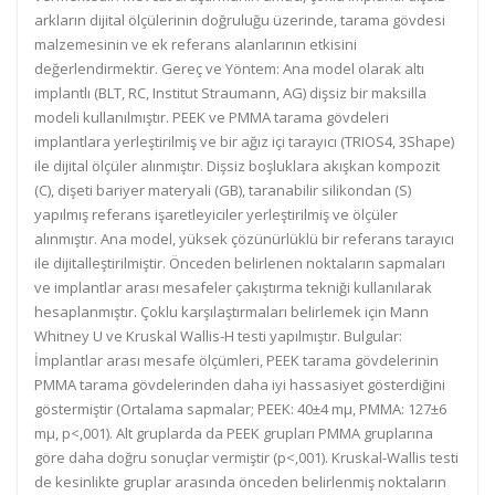
arkların dijital ölçülerinin doğruluğu üzerinde, tarama gövdesi
malzemesinin ve ek referans alanlarının etkisini
değerlendirmektir. Gereç ve Yöntem: Ana model olarak altı
implantlı (BLT, RC, Institut Straumann, AG) dişsiz bir maksilla
modeli kullanılmıştır. PEEK ve PMMA tarama gövdeleri
implantlara yerleştirilmiş ve bir ağız içi tarayıcı (TRIOS4, 3Shape)
ile dijital ölçüler alınmıştır. Dişsiz boşluklara akışkan kompozit
(C), dişeti bariyer materyali (GB), taranabilir silikondan (S)
yapılmış referans işaretleyiciler yerleştirilmiş ve ölçüler
alınmıştır. Ana model, yüksek çözünürlüklü bir referans tarayıcı
ile dijitalleştirilmiştir. Önceden belirlenen noktaların sapmaları
ve implantlar arası mesafeler çakıştırma tekniği kullanılarak
hesaplanmıştır. Çoklu karşılaştırmaları belirlemek için Mann
Whitney U ve Kruskal Wallis-H testi yapılmıştır. Bulgular:
İmplantlar arası mesafe ölçümleri, PEEK tarama gövdelerinin
PMMA tarama gövdelerinden daha iyi hassasiyet gösterdiğini
göstermiştir (Ortalama sapmalar; PEEK: 40±4 mµ, PMMA: 127±6
mµ, p<,001). Alt gruplarda da PEEK grupları PMMA gruplarına
göre daha doğru sonuçlar vermiştir (p<,001). Kruskal-Wallis testi
de kesinlikte gruplar arasında önceden belirlenmiş noktaların