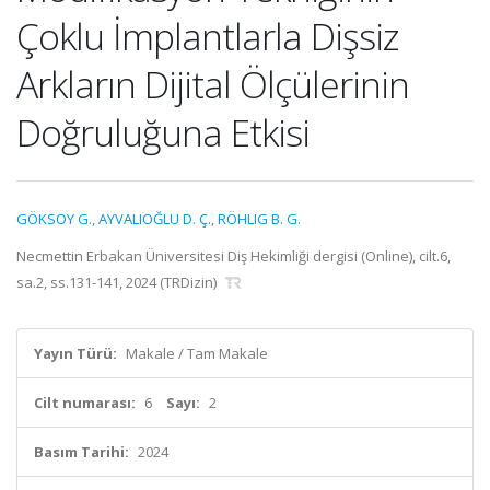
Çoklu İmplantlarla Dişsiz
Arkların Dijital Ölçülerinin
Doğruluğuna Etkisi
GÖKSOY G.
,
AYVALIOĞLU D. Ç.
,
RÖHLIG B. G.
Necmettin Erbakan Üniversitesi Diş Hekimliği dergisi (Online), cilt.6,
sa.2, ss.131-141, 2024 (TRDizin)
Yayın Türü:
Makale / Tam Makale
Cilt numarası:
6
Sayı:
2
Basım Tarihi:
2024