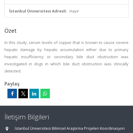
İstanbul Üniversitesi Adresli:
Hayır
Özet
In this study, serum levels of copper that is known to cause severe
hepatic damage by hepatic accumulation either due to primary
hepatic insufficiency or secondary bile duct obstruction was
investigated in dogs in which bile duct obstruction was clinically
detected.
Paylaş
İletişim Bilgileri
İstanbul Üniversitesi Bilimsel Araştırma Projeleri Koordinasyon