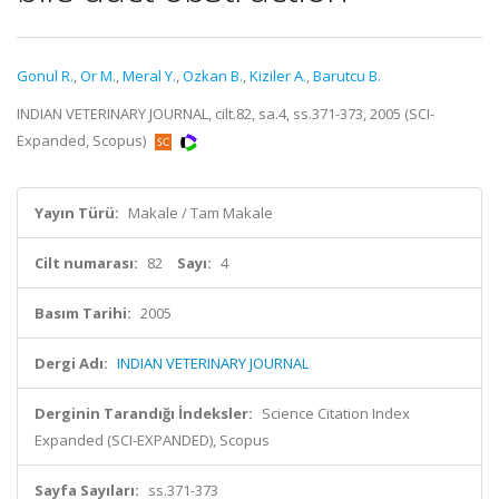
Gonul R.
,
Or M.
,
Meral Y.
,
Ozkan B.
,
Kiziler A.
,
Barutcu B.
INDIAN VETERINARY JOURNAL, cilt.82, sa.4, ss.371-373, 2005 (SCI-
Expanded, Scopus)
Yayın Türü:
Makale / Tam Makale
Cilt numarası:
82
Sayı:
4
Basım Tarihi:
2005
Dergi Adı:
INDIAN VETERINARY JOURNAL
Derginin Tarandığı İndeksler:
Science Citation Index
Expanded (SCI-EXPANDED), Scopus
Sayfa Sayıları:
ss.371-373