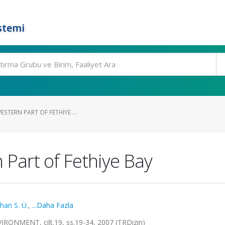
stemi
ESTERN PART OF FETHIYE ...
n Part of Fethiye Bay
han S. Ü.
,
...Daha Fazla
MENT, cilt.19, ss.19-34, 2007 (TRDizin)