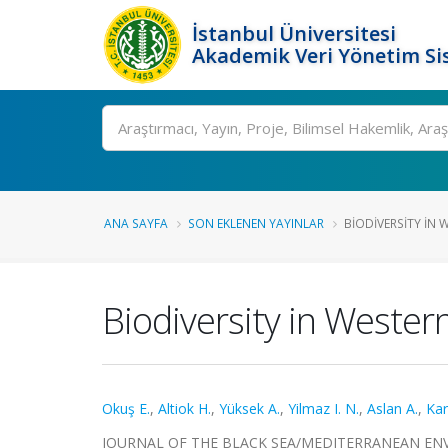
İstanbul Üniversitesi
Akademik Veri Yönetim Si
Ara
ANA SAYFA
SON EKLENEN YAYINLAR
BIODIVERSITY IN W
Biodiversity in Wester
Okuş E.
,
Altiok H.
,
Yüksek A.
,
Yilmaz I. N.
,
Aslan A.
,
Kar
JOURNAL OF THE BLACK SEA/MEDITERRANEAN ENVIRON