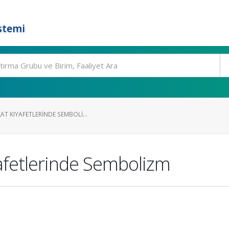
stemi
T KIYAFETLERINDE SEMBOLI...
afetlerinde Sembolizm