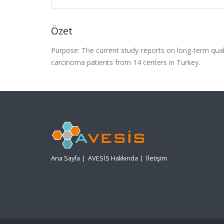
Özet
Purpose: The current study reports on long-term quali
carcinoma patients from 14 centers in Turkey.
Ana Sayfa
|
AVESİS Hakkında
|
İletişim