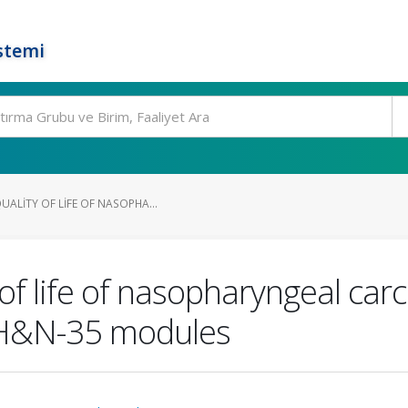
stemi
ALITY OF LIFE OF NASOPHA...
of life of nasopharyngeal car
H&N-35 modules