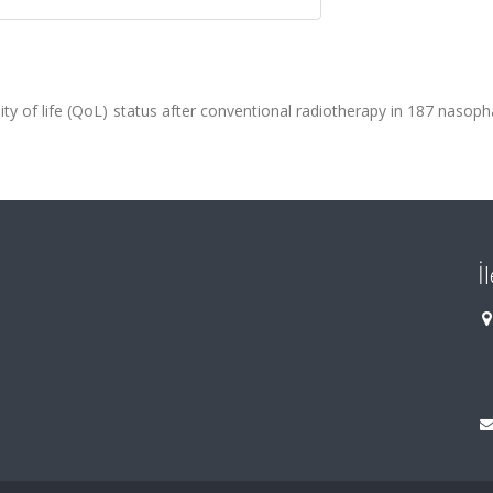
ty of life (QoL) status after conventional radiotherapy in 187 nasop
İ