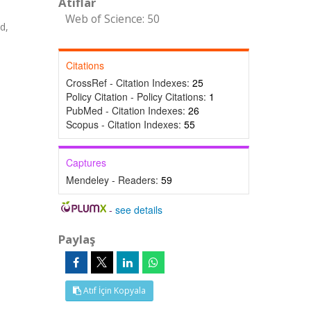
Atıflar
Web of Science: 50
d,
Citations
CrossRef - Citation Indexes:
25
Policy Citation - Policy Citations:
1
PubMed - Citation Indexes:
26
Scopus - Citation Indexes:
55
Captures
Mendeley - Readers:
59
-
see details
Paylaş
Atıf İçin Kopyala