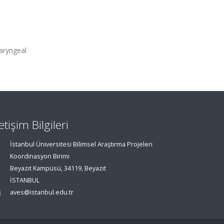
haryngeal
letişim Bilgileri
İstanbul Üniversitesi Bilimsel Araştırma Projeleri
Koordinasyon Birimi
Beyazıt Kampüsü, 34119, Beyazıt
İSTANBUL
aves@istanbul.edu.tr