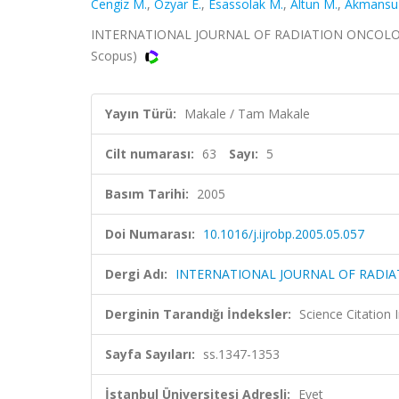
Cengiz M.
,
Ozyar E.
,
Esassolak M.
,
Altun M.
,
Akmansu
INTERNATIONAL JOURNAL OF RADIATION ONCOLOGY BI
Scopus)
Yayın Türü:
Makale / Tam Makale
Cilt numarası:
63
Sayı:
5
Basım Tarihi:
2005
Doi Numarası:
10.1016/j.ijrobp.2005.05.057
Dergi Adı:
INTERNATIONAL JOURNAL OF RADIA
Derginin Tarandığı İndeksler:
Science Citation
Sayfa Sayıları:
ss.1347-1353
İstanbul Üniversitesi Adresli:
Evet