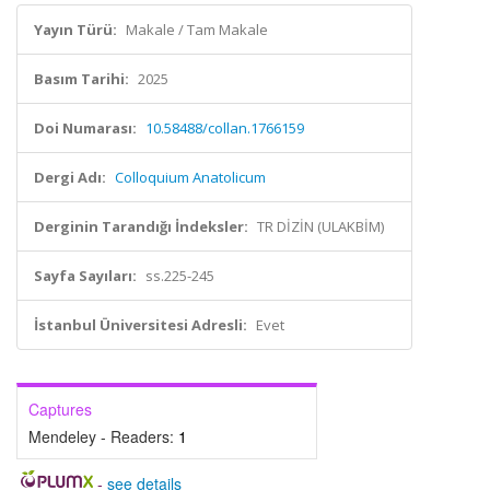
Yayın Türü:
Makale / Tam Makale
Basım Tarihi:
2025
Doi Numarası:
10.58488/collan.1766159
Dergi Adı:
Colloquium Anatolicum
Derginin Tarandığı İndeksler:
TR DİZİN (ULAKBİM)
Sayfa Sayıları:
ss.225-245
İstanbul Üniversitesi Adresli:
Evet
Captures
Mendeley - Readers:
1
-
see details