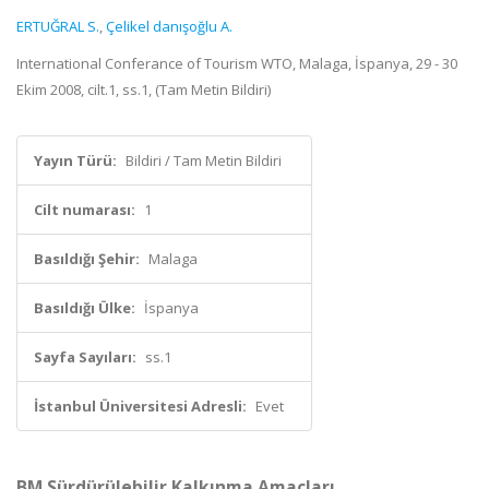
ERTUĞRAL S.
,
Çelikel danışoğlu A.
International Conferance of Tourism WTO, Malaga, İspanya, 29 - 30
Ekim 2008, cilt.1, ss.1, (Tam Metin Bildiri)
Yayın Türü:
Bildiri / Tam Metin Bildiri
Cilt numarası:
1
Basıldığı Şehir:
Malaga
Basıldığı Ülke:
İspanya
Sayfa Sayıları:
ss.1
İstanbul Üniversitesi Adresli:
Evet
BM Sürdürülebilir Kalkınma Amaçları