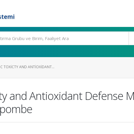
stemi
C TOXICTY AND ANTIOXIDANT...
cty and Antioxidant Defense 
 pombe