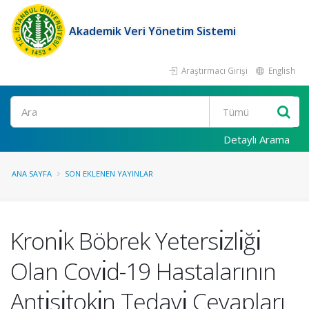
Akademik Veri Yönetim Sistemi
Araştırmacı Girişi
English
Ara
Detaylı Arama
ANA SAYFA
SON EKLENEN YAYINLAR
Kronı̇k Böbrek Yetersı̇zlı̇ğı̇
Olan Covı̇d-19 Hastalarının
Antı̇sı̇tokı̇n Tedavı̇ Cevapları