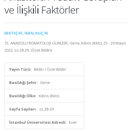
ve İlı̇şkı̇lı̇ Faktörler
BEKTAŞ M.
,
İKBAL KILIÇ M.
15. ANADOLU ROMATOLOJİ GÜNLERİ, Girne, Kıbrıs (Kktc), 25 - 29 Mayıs
2022, ss.28-29, (Özet Bildiri)
Yayın Türü:
Bildiri / Özet Bildiri
Basıldığı Şehir:
Girne
Basıldığı Ülke:
Kıbrıs (Kktc)
Sayfa Sayıları:
ss.28-29
İstanbul Üniversitesi Adresli:
Evet