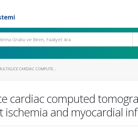
stemi
ULTISLICE CARDIAC COMPUTE...
ice cardiac computed tomogra
nt ischemia and myocardial inf