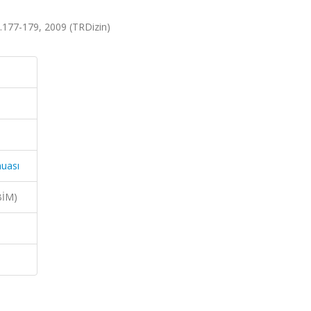
s.177-179, 2009 (TRDizin)
muası
BİM)