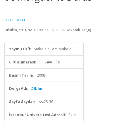
ÖZTOKAT N.
Dilbilim, cilt.1, sa.19, ss.23-36, 2008 (Hakemli Dergi)
Yayın Türü:
Makale / Tam Makale
Cilt numarası:
1
Sayı:
19
Basım Tarihi:
2008
Dergi Adı:
Dilbilim
Sayfa Sayıları:
ss.23-36
İstanbul Üniversitesi Adresli:
Evet