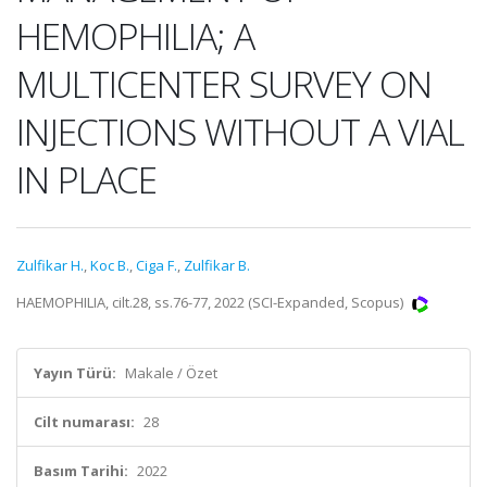
HEMOPHILIA; A
MULTICENTER SURVEY ON
INJECTIONS WITHOUT A VIAL
IN PLACE
Zulfikar H.
,
Koc B.
,
Ciga F.
,
Zulfikar B.
HAEMOPHILIA, cilt.28, ss.76-77, 2022 (SCI-Expanded, Scopus)
Yayın Türü:
Makale / Özet
Cilt numarası:
28
Basım Tarihi:
2022