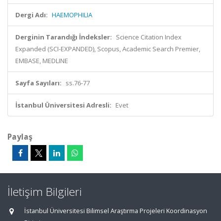
Dergi Adı:
HAEMOPHILIA
Derginin Tarandığı İndeksler:
Science Citation Index
Expanded (SCI-EXPANDED), Scopus, Academic Search Premier,
EMBASE, MEDLINE
Sayfa Sayıları:
ss.76-77
İstanbul Üniversitesi Adresli:
Evet
Paylaş
İletişim Bilgileri
İstanbul Üniversitesi Bilimsel Araştırma Projeleri Koordinasyon