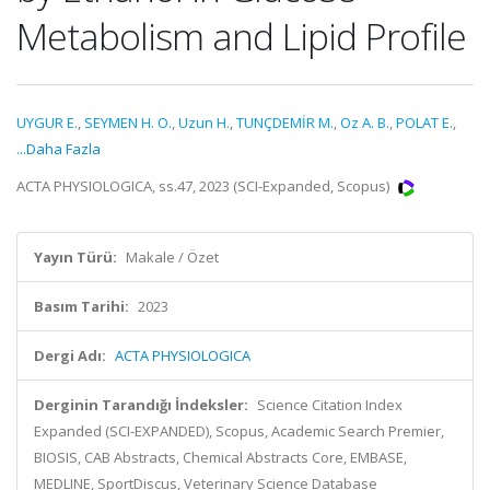
Metabolism and Lipid Profile
UYGUR E.
,
SEYMEN H. O.
,
Uzun H.
,
TUNÇDEMİR M.
,
Oz A. B.
,
POLAT E.
,
...Daha Fazla
ACTA PHYSIOLOGICA, ss.47, 2023 (SCI-Expanded, Scopus)
Yayın Türü:
Makale / Özet
Basım Tarihi:
2023
Dergi Adı:
ACTA PHYSIOLOGICA
Derginin Tarandığı İndeksler:
Science Citation Index
Expanded (SCI-EXPANDED), Scopus, Academic Search Premier,
BIOSIS, CAB Abstracts, Chemical Abstracts Core, EMBASE,
MEDLINE, SportDiscus, Veterinary Science Database