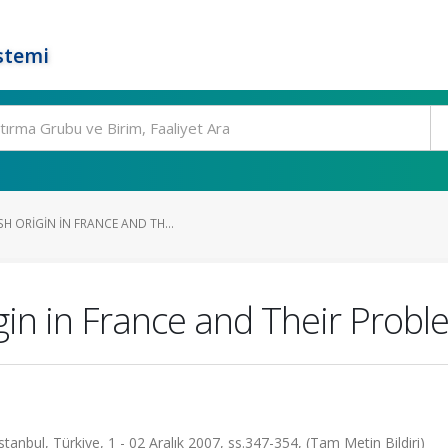
stemi
 ORIGIN IN FRANCE AND TH...
in in France and Their Probl
nbul, Türkiye, 1 - 02 Aralık 2007, ss.347-354, (Tam Metin Bildiri)